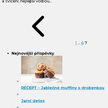
a cvičení, nejlepší volbou...
Stránkování
příspěvků
1
…
6
7
Nejnovější příspěvky
RECEPT - Jablečné muffiny s drobenkou
Jarní detox