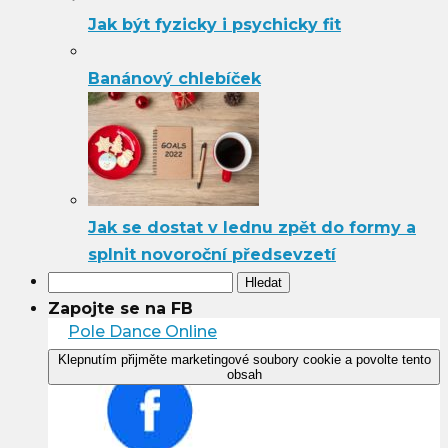
Jak být fyzicky i psychicky fit
Banánový chlebíček
Jak se dostat v lednu zpět do formy a
splnit novoroční předsevzetí
Vyhledávání
Zapojte se na FB
Pole Dance Online
Klepnutím přijměte marketingové soubory cookie a povolte tento
obsah