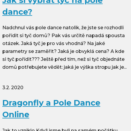
Jak si vybrat tyč na pole
dance?
Nadchnul vás pole dance natolik, že jste se rozhodli
pořídit si tyč domů? Pak vás určitě napadá spousta
otázek. Jaká tyč je pro vás vhodná? Na jaké
parametry se zaměřit? Jaká je obvyklá cena? A kde
si tyč pořídit??? Ještě před tím, než si tyč objednáte
domů potřebujete vědět: jaká je výška stropu jak je...
3.2. 2020
Dragonfly a Pole Dance
Online
Jak to vzniklo Když jsme byli na samém počátku