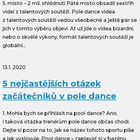
5. místo – 2 mil. shlédnutí Páté místo obsadil sestřih
videí z talentových soutěží. Pole dance videa
z talentových soutěží vedou všeobecně a ještě pár se
jich v tomto výběru objeví. Ať už jde o videa bizardní,
nebo o skvělé výkony, formát talentových soutěží je
globální...
13.1. 2020
5 nejčastějších otázek
začátečníků v pole dance
1. Mohla bych se přihlásit na pool dance? Ano,
i taková otázka trenérům pole dance občas chodí.
Dejte si pozor na to, jak se název tohoto sportu píše
a jak vyslovuje. Pool dance – zaplavat si v bazénu