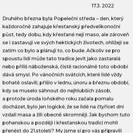
17.3. 2022
Druhého března byla Popeleční středa – den, který
každoročně zahajuje křesťanský předvelikonoční
půst, tedy dobu, kdy křesťané nejí maso, ale zároveň
se i zastavují ve svých hektických životech, ohlížejí se
zatím co bylo a plánují to, co bude. Ačkoliv se pro
spoustu lidí může tato tradice jevit jako zastaralá
nebo příliš náboženská, čistě racionálně toto období
dává smysl. Po vánočních svátcích, které lidé vždy
bohatě oslavili, přišlo v lednu, únoru a březnu období,
kdy se muselo sáhnout do nejhlubších zásob,
a protože úroda loňského roku začala pomalu
docházet, bylo jen logické, že se lidé na čtyřicet dní
vzdali masa a žili obecně skromněji. Jak bychom tuto
pohanskou a později i křesťanskou tradici mohli
přenést do 21.století? My jsme si pro vás připravili