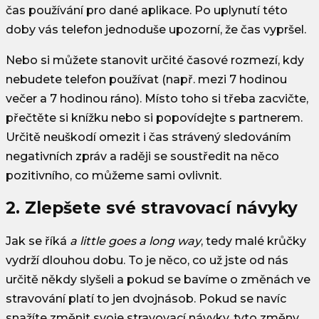
čas používání pro dané aplikace. Po uplynutí této
doby vás telefon jednoduše upozorní, že čas vypršel.
Nebo si můžete stanovit určité časové rozmezí, kdy
nebudete telefon používat (např. mezi 7 hodinou
večer a 7 hodinou ráno). Místo toho si třeba zacvičte,
přečtěte si knížku nebo si popovídejte s partnerem.
Určitě neuškodí omezit i čas strávený sledováním
negativních zpráv a raději se soustředit na něco
pozitivního, co můžeme sami ovlivnit.
2. Zlepšete své stravovací návyky
Jak se říká
a little goes a long way
, tedy malé krůčky
vydrží dlouhou dobu. To je něco, co už jste od nás
určitě někdy slyšeli a pokud se bavíme o změnách ve
stravování platí to jen dvojnásob. Pokud se navíc
snažíte změnit svoje stravovací návyky, tyto změny