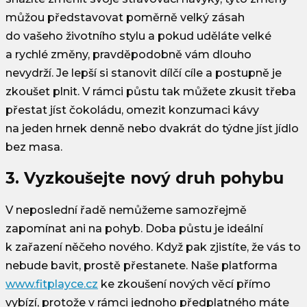
můžou představovat poměrně velký zásah
do vašeho životního stylu a pokud uděláte velké
a rychlé změny, pravděpodobně vám dlouho
nevydrží. Je lepší si stanovit dílčí cíle a postupně je
zkoušet plnit. V rámci půstu tak můžete zkusit třeba
přestat jíst čokoládu, omezit konzumaci kávy
na jeden hrnek denně nebo dvakrát do týdne jíst jídlo
bez masa.
3. Vyzkoušejte nový druh pohybu
V neposlední řadě nemůžeme samozřejmě
zapomínat ani na pohyb. Doba půstu je ideální
k zařazení něčeho nového. Když pak zjistíte, že vás to
nebude bavit, prostě přestanete. Naše platforma
www.fitplayce.cz
ke zkoušení nových věcí přímo
vybízí, protože v rámci jednoho předplatného máte