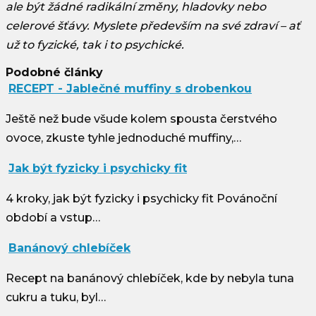
ale být žádné radikální změny, hladovky nebo
celerové šťávy. Myslete především na své zdraví – ať
už to fyzické, tak i to psychické.
Podobné články
RECEPT - Jablečné muffiny s drobenkou
Ještě než bude všude kolem spousta čerstvého
ovoce, zkuste tyhle jednoduché muffiny,…
Jak být fyzicky i psychicky fit
4 kroky, jak být fyzicky i psychicky fit Povánoční
období a vstup…
Banánový chlebíček
Recept na banánový chlebíček, kde by nebyla tuna
cukru a tuku, byl…