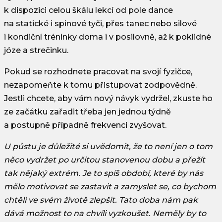
k dispozici celou škálu lekcí od pole dance
na statické i spinové tyči, přes tanec nebo silové
i kondiční tréninky doma i v posilovně, až k poklidné
józe a strečinku.
Pokud se rozhodnete pracovat na svojí fyzičce,
nezapomeňte k tomu přistupovat zodpovědně.
Jestli chcete, aby vám nový návyk vydržel, zkuste ho
ze začátku zařadit třeba jen jednou týdně
a postupně případně frekvenci zvyšovat.
U půstu je důležité si uvědomit, že to není jen o tom
něco vydržet po určitou stanovenou dobu a přežít
tak nějaký extrém. Je to spíš období, které by nás
mělo motivovat se zastavit a zamyslet se, co bychom
chtěli ve svém životě zlepšit. Tato doba nám pak
dává možnost to na chvíli vyzkoušet. Neměly by to