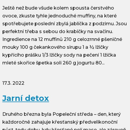
Ještě než bude všude kolem spousta čerstvého
ovoce, zkuste tyhle jednoduché muffiny, na které
spotřebujete poslední zbylá jablíčka z podzimu. Jsou
perfektní třeba s sebou do krabičky na svačinu.
Ingredience na 12 muffinů 210 g celozrnné pšeničné
mouky 100 g čekankového sirupu 1 a ½ lžičky
kypřícího prášku 1/3 lžičky sody na pečení 1 lžička
mleté skořice špetka soli 260 g jogurtu 80...
17.3. 2022
Jarní detox
Druhého března byla Popeleční středa – den, který
každoročně zahajuje křesťanský předvelikonoční
půst, tedy dobu, kdy křesťané nejí maso, ale zároveň