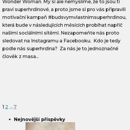
Wonder Woman. My si ale nemyslíme, že to jsou ti
praví superhrdinové, a proto jsme si pro vás připravili
motivační kampaň #budsvymvlastnimsuperhrdinou,
která bude v následujících měsících probíhat napříč
našimi sociálními sítěmi. Nezapomeňte nás proto
sledovat na Instagramu a Facebooku. Kdo je tedy
podle nás superhrdina? Za nás je to jednoznačně
člověk z masa...
Stránkování
příspěvků
1
2
…
7
Nejnovější příspěvky