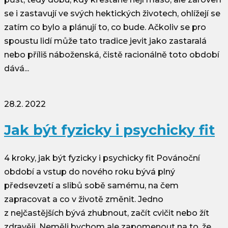
se i zastavují ve svých hektických životech, ohlížejí se
zatím co bylo a plánují to, co bude. Ačkoliv se pro
spoustu lidí může tato tradice jevit jako zastaralá
nebo příliš náboženská, čistě racionálně toto období
dává...
28.2. 2022
Jak být fyzicky i psychicky fit
4 kroky, jak být fyzicky i psychicky fit Povánoční
období a vstup do nového roku bývá plný
předsevzetí a slibů sobě samému, na čem
zapracovat a co v životě změnit. Jedno
z nejčastějších bývá zhubnout, začít cvičit nebo žít
zdravěji. Neměli bychom ale zapomenout na to, že