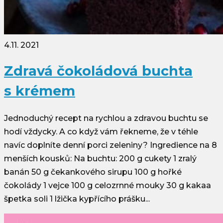
4.11. 2021
Zdravá čokoládová buchta
s krémem
Jednoduchý recept na rychlou a zdravou buchtu se
hodí vždycky. A co když vám řekneme, že v téhle
navíc doplníte denní porci zeleniny? Ingredience na 8
menších kousků: Na buchtu: 200 g cukety 1 zralý
banán 50 g čekankového sirupu 100 g hořké
čokolády 1 vejce 100 g celozrnné mouky 30 g kakaa
špetka soli 1 lžička kypřícího prášku...