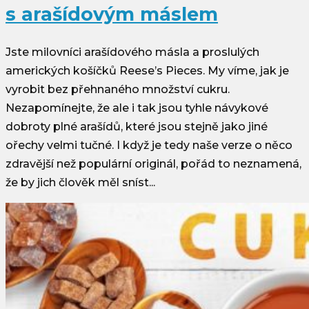
s arašídovým máslem
Jste milovníci arašídového másla a proslulých
amerických košíčků Reese’s Pieces. My víme, jak je
vyrobit bez přehnaného množství cukru.
Nezapomínejte, že ale i tak jsou tyhle návykové
dobroty plné arašídů, které jsou stejně jako jiné
ořechy velmi tučné. I když je tedy naše verze o něco
zdravější než populární originál, pořád to neznamená,
že by jich člověk měl sníst...