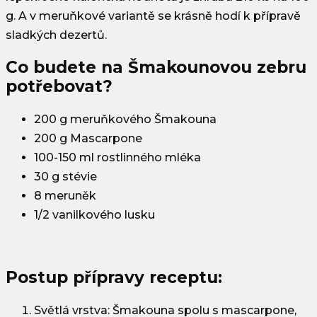
g. A v meruňkové variantě se krásně hodí k přípravě
sladkých dezertů.
Co budete na Šmakounovou zebru
potřebovat?
200 g meruňkového Šmakouna
200 g Mascarpone
100-150 ml rostlinného mléka
30 g stévie
8 meruněk
1/2 vanilkového lusku
Postup přípravy receptu:
Světlá vrstva:
Šmakouna spolu s mascarpone,