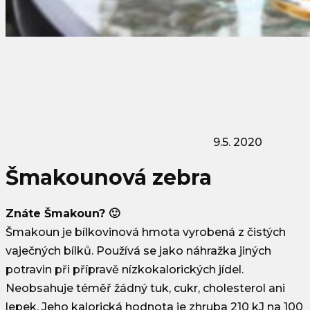
9.5. 2020
Šmakounová zebra
Znáte Šmakoun? 🙂
Šmakoun je bílkovinová hmota vyrobená z čistých
vaječných bílků. Používá se jako náhražka jiných
potravin při přípravě nízkokalorických jídel.
Neobsahuje téměř žádný tuk, cukr, cholesterol ani
lepek. Jeho kalorická hodnota je zhruba 210 kJ na 100