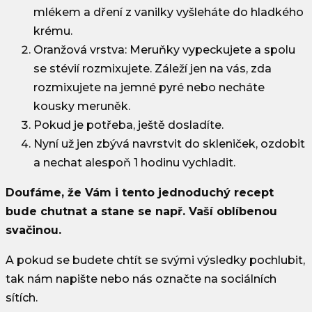
mlékem a dření z vanilky vyšleháte do hladkého
krému.
Oranžová vrstva:
Meruňky vypeckujete a spolu
se stévií rozmixujete. Záleží jen na vás, zda
rozmixujete na jemné pyré nebo necháte
kousky meruněk.
Pokud je potřeba, ještě dosladíte.
Nyní už jen zbývá navrstvit do skleniček, ozdobit
a nechat alespoň 1 hodinu vychladit.
Doufáme, že Vám i tento jednoduchý recept
bude chutnat a stane se např. Vaší oblíbenou
svačinou.
A pokud se budete chtít se svými výsledky pochlubit,
tak nám napište nebo nás označte na sociálních
sítích.