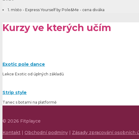
1. místo - Express Yourself by Pole&Me - cena diváka
Kurzy ve kterých učím
Exotic pole dance
Lekce Exotic od úplných základů
Strip style
Tanec s botami na platformě
©
2026
Fitplayce
Kontakt
|
Obchodní podmíny
|
Zásady zpracování osobních 