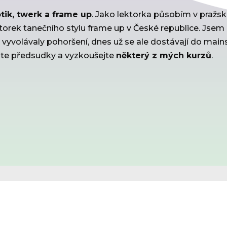
tik, twerk a frame up
. Jako lektorka působím v pražsk
ktorek tanečního stylu frame up v České republice. Jse
 vyvolávaly pohoršení, dnes už se ale dostávají do main
jte předsudky a vyzkoušejte
některý z mých kurzů
.