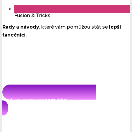
Fusion & Tricks
Rady
a
návody
, které vám pomůžou stát se
lepší
tanečnicí
.
Podívat se na seznam lekcí