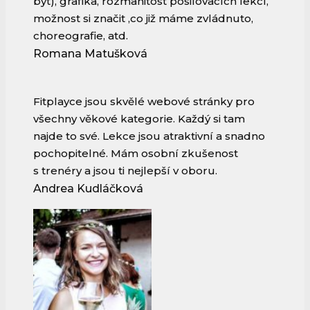
být), grafika, rozmanitost posilovacích lekcí,
možnost si značit ,co již máme zvládnuto,
choreografie, atd.
Romana Matušková
Fitplayce jsou skvělé webové stránky pro
všechny věkové kategorie. Každý si tam
najde to své. Lekce jsou atraktivní a snadno
pochopitelné. Mám osobní zkušenost
s trenéry a jsou ti nejlepší v oboru.
Andrea Kudláčková