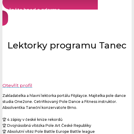
Začněte hned a zdarma
Lektorky programu Tanec
Otevřít profil
Zakladatelka a hlavní lektorka portálu Fitplayce. Majitelka pole dance
studia One2one. Cetrifikovaný Pole Dance a Fitness instruktor.
Absolventka Taneční konzervatoře Brno.
🏆 4 zápisy v české knize rekordů
🏆 Dvojnásobná vítězka Pole Art České Republiky
🏆 Absolutní vítěz Pole Battle Europe Battle league