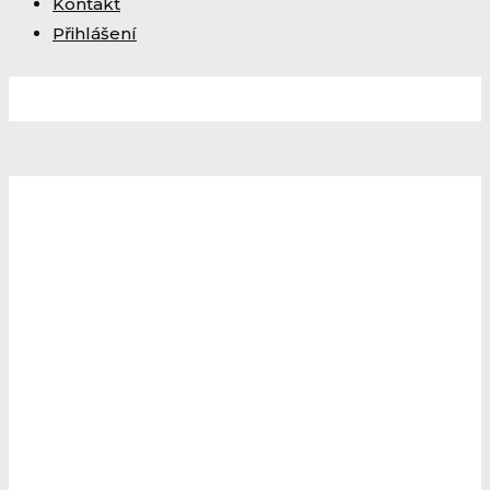
Kontakt
Přihlášení
TANEC
Sebevědomí
a
radost
z pohybu.
Probuďte v sobě svou
ženskost
.