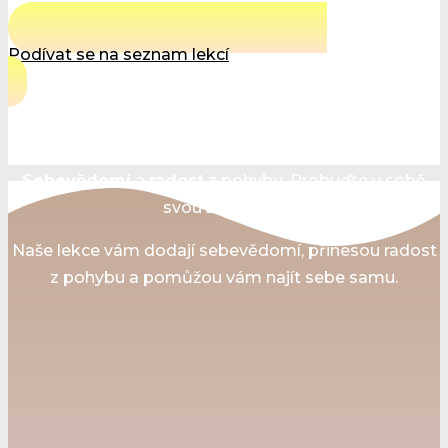
Podívat se na seznam lekcí
Naše lekce vám dodají
sebevědomí
, přinesou
radost
z pohybu
a pomůžou vám najít
sebe samu.
Sebevědomí
a
radost
z pohybu. Probuďte v sobě
svou
ženskost
.
Naše lekce vám dodají sebevědomí, přinesou radost
z pohybu a pomůžou vám najít sebe samu.