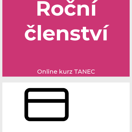
Roční
členství
Online kurz TANEC