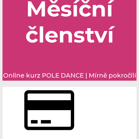
Měsíční
členství
Online kurz POLE DANCE | Mírně pokročilí