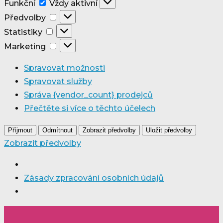
Funkční
Funkční
Vždy aktivní
Předvolby
Předvolby
Statistiky
Statistiky
Marketing
Marketing
Spravovat možnosti
Spravovat služby
Správa {vendor_count} prodejců
Přečtěte si více o těchto účelech
Příjmout
Odmítnout
Zobrazit předvolby
Uložit předvolby
Zobrazit předvolby
Zásady zpracování osobních údajů