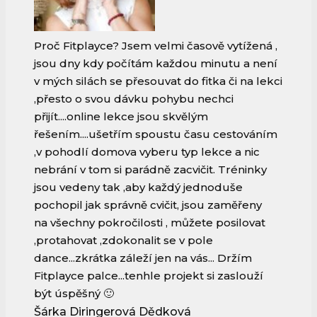
Proč Fitplayce? Jsem velmi časově vytížená ,
jsou dny kdy počítám každou minutu a není
v mých silách se přesouvat do fitka či na lekci
,přesto o svou dávku pohybu nechci
přijít....online lekce jsou skvělým
řešením....ušetřím spoustu času cestováním
,v pohodlí domova vyberu typ lekce a nic
nebrání v tom si parádně zacvičit. Tréninky
jsou vedeny tak ,aby každý jednoduše
pochopil jak správně cvičit, jsou zaměřeny
na všechny pokročilosti , můžete posilovat
,protahovat ,zdokonalit se v pole
dance...zkrátka záleží jen na vás... Držím
Fitplayce palce...tenhle projekt si zaslouží
být úspěšný 🙂
Šárka Diringerová Dědková