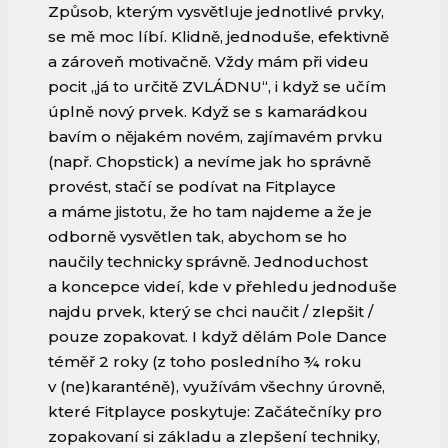
Způsob, kterým vysvětluje jednotlivé prvky,
se mě moc líbí. Klidně, jednoduše, efektivně
a zároveň motivačně. Vždy mám při videu
pocit „já to určitě ZVLÁDNU“, i když se učím
úplně nový prvek. Když se s kamarádkou
bavím o nějakém novém, zajímavém prvku
(např. Chopstick) a nevíme jak ho správně
provést, stačí se podívat na Fitplayce
a máme jistotu, že ho tam najdeme a že je
odborně vysvětlen tak, abychom se ho
naučily technicky správně. Jednoduchost
a koncepce videí, kde v přehledu jednoduše
najdu prvek, který se chci naučit / zlepšit /
pouze zopakovat. I když dělám Pole Dance
téměř 2 roky (z toho posledního ¾ roku
v (ne)karanténě), využívám všechny úrovně,
které Fitplayce poskytuje: Začátečníky pro
zopakovaní si základu a zlepšení techniky,