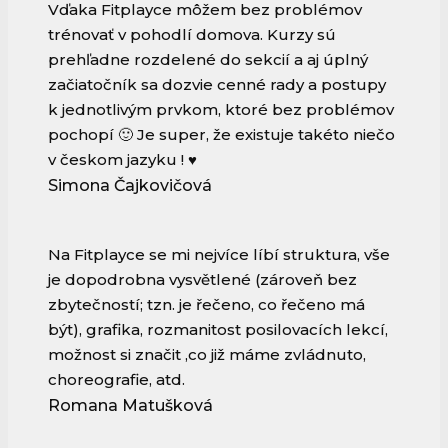
Vďaka Fitplayce môžem bez problémov
trénovať v pohodlí domova. Kurzy sú
prehľadne rozdelené do sekcií a aj úplný
začiatočník sa dozvie cenné rady a postupy
k jednotlivým prvkom, ktoré bez problémov
pochopí 🙂 Je super, že existuje takéto niečo
v českom jazyku ! ♥️
Simona Čajkovičová
Na Fitplayce se mi nejvíce líbí struktura, vše
je dopodrobna vysvětlené (zároveň bez
zbytečností; tzn. je řečeno, co řečeno má
být), grafika, rozmanitost posilovacích lekcí,
možnost si značit ,co již máme zvládnuto,
choreografie, atd.
Romana Matušková