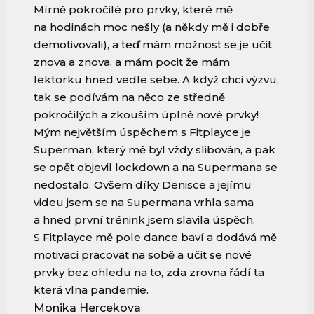
Mírně pokročilé pro prvky, které mě
na hodinách moc nešly (a někdy mě i dobře
demotivovali), a teď mám možnost se je učit
znova a znova, a mám pocit že mám
lektorku hned vedle sebe. A když chci výzvu,
tak se podívám na něco ze středně
pokročilých a zkouším úplně nové prvky!
Mým největším úspěchem s Fitplayce je
Superman, který mě byl vždy slibován, a pak
se opět objevil lockdown a na Supermana se
nedostalo. Ovšem díky Denisce a jejímu
videu jsem se na Supermana vrhla sama
a hned první trénink jsem slavila úspěch.
S Fitplayce mě pole dance baví a dodává mě
motivaci pracovat na sobě a učit se nové
prvky bez ohledu na to, zda zrovna řádí ta
která vlna pandemie.
Monika Hercekova