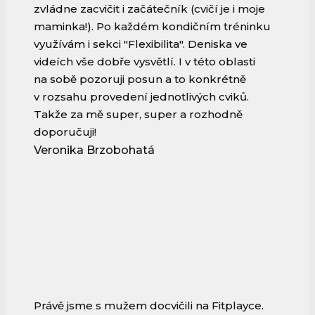
zvládne zacvičit i začátečník (cvičí je i moje
maminka!). Po každém kondičním tréninku
využívám i sekci "Flexibilita". Deniska ve
videích vše dobře vysvětlí. I v této oblasti
na sobě pozoruji posun a to konkrétně
v rozsahu provedení jednotlivých cviků.
Takže za mě super, super a rozhodně
doporučuji!
Veronika Brzobohatá
Právě jsme s mužem docvičili na Fitplayce.