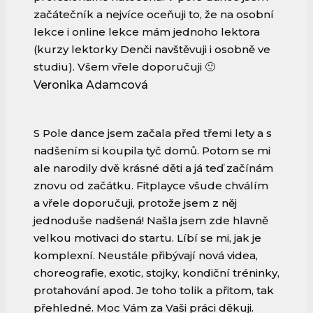
začátečník a nejvíce oceňuji to, že na osobní
lekce i online lekce mám jednoho lektora
(kurzy lektorky Denči navštěvuji i osobně ve
studiu). Všem vřele doporučuji 🙂
Veronika Adamcová
S Pole dance jsem začala před třemi lety a s
nadšením si koupila tyč domů. Potom se mi
ale narodily dvě krásné děti a já teď začínám
znovu od začátku. Fitplayce všude chválím
a vřele doporučuji, protože jsem z něj
jednoduše nadšená! Našla jsem zde hlavně
velkou motivaci do startu. Líbí se mi, jak je
komplexní. Neustále přibývají nová videa,
choreografie, exotic, stojky, kondiční tréninky,
protahování apod. Je toho tolik a přitom, tak
přehledné. Moc Vám za Vaši práci děkuji.