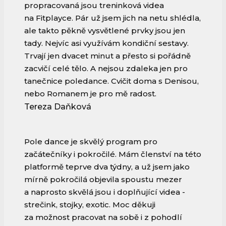
propracovaná jsou treninková videa
na Fitplayce. Pár už jsem jich na netu shlédla,
ale takto pěkně vysvětlené prvky jsou jen
tady. Nejvíc asi využívám kondiční sestavy.
Trvají jen dvacet minut a přesto si pořádně
zacvičí celé tělo. A nejsou zdaleka jen pro
tanečnice poledance. Cvičit doma s Denisou,
nebo Romanem je pro mě radost.
Tereza Daňková
Pole dance je skvělý program pro
začátečníky i pokročilé. Mám členství na této
platformě teprve dva týdny, a už jsem jako
mírně pokročilá objevila spoustu mezer
a naprosto skvělá jsou i doplňující videa -
strečink, stojky, exotic. Moc děkuji
za možnost pracovat na sobě i z pohodlí