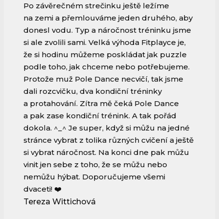
Po závěrečném strečinku ještě ležíme
na zemi a přemlouváme jeden druhého, aby
donesl vodu. Typ a náročnost tréninku jsme
si ale zvolili sami. Velká výhoda Fitplayce je,
že si hodinu můžeme poskládat jak puzzle
podle toho, jak chceme nebo potřebujeme.
Protože muž Pole Dance necvičí, tak jsme
dali rozcvičku, dva kondiční tréninky
a protahování. Zítra mě čeká Pole Dance
a pak zase kondiční trénink. A tak pořád
dokola. ^_^ Je super, když si můžu na jedné
stránce vybrat z tolika různých cvičení a ještě
si vybrat náročnost. Na konci dne pak můžu
vinit jen sebe z toho, že se můžu nebo
nemůžu hýbat. Doporučujeme všemi
dvaceti! ❤️
Tereza Wittichová