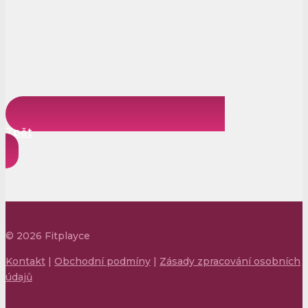
Zpět
©
2026
Fitplayce
Kontakt
|
Obchodní podmíny
|
Zásady zpracování osobních
údajů