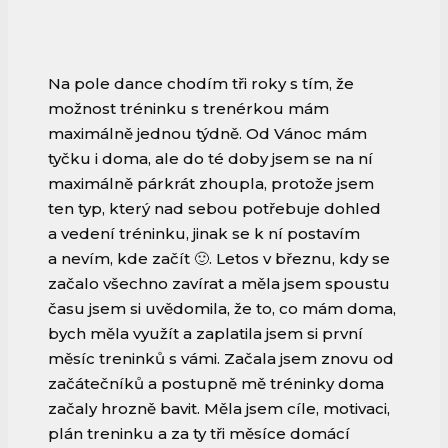
Na pole dance chodím tři roky s tím, že
možnost tréninku s trenérkou mám
maximálně jednou týdně. Od Vánoc mám
tyčku i doma, ale do té doby jsem se na ní
maximálně párkrát zhoupla, protože jsem
ten typ, který nad sebou potřebuje dohled
a vedení tréninku, jinak se k ní postavím
a nevím, kde začít 🙂. Letos v březnu, kdy se
začalo všechno zavírat a měla jsem spoustu
času jsem si uvědomila, že to, co mám doma,
bych měla využít a zaplatila jsem si první
měsíc treninků s vámi. Začala jsem znovu od
začátečníků a postupně mě tréninky doma
začaly hrozně bavit. Měla jsem cíle, motivaci,
plán treninku a za ty tři měsíce domácí