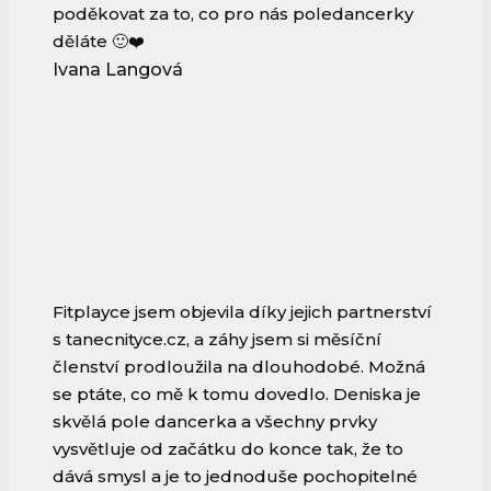
poděkovat za to, co pro nás poledancerky
děláte 🙂❤️
Ivana Langová
Fitplayce jsem objevila díky jejich partnerství
s tanecnityce.cz, a záhy jsem si měsíční
členství prodloužila na dlouhodobé. Možná
se ptáte, co mě k tomu dovedlo. Deniska je
skvělá pole dancerka a všechny prvky
vysvětluje od začátku do konce tak, že to
dává smysl a je to jednoduše pochopitelné