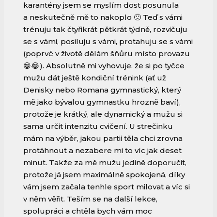
karantény jsem se myslím dost posunula
a neskutečně mě to nakoplo 🙂 Teď s vámi
trénuju tak čtyřikrát pětkrát týdně, rozvičuju
se s vámi, posiluju s vámi, protahuju se s vámi
(poprvé v životě dělám šňůru místo provazu
😁😂). Absolutně mi vyhovuje, že si po tyčce
mužu dát ještě kondiční trénink (ať už
Denisky nebo Romana gymnastický, který
mě jako bývalou gymnastku hrozně baví),
protože je krátký, ale dynamický a mužu si
sama určit intenzitu cvičení. U strečinku
mám na výběr, jakou partii těla chci zrovna
protáhnout a nezabere mi to víc jak deset
minut. Takže za mě mužu jedině doporučit,
protože já jsem maximálně spokojená, díky
vám jsem začala tenhle sport milovat a víc si
v něm věřit. Teším se na další lekce,
spolupráci a chtěla bych vám moc