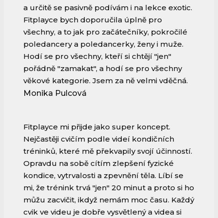
a určitě se pasivně podívám i na lekce exotic.
Fitplayce bych doporučila úplně pro
všechny, a to jak pro začátečníky, pokročilé
poledancery a poledancerky, ženy i muže.
Hodí se pro všechny, kteří si chtějí "jen"
pořádně "zamakat", a hodí se pro všechny
věkové kategorie. Jsem za ně velmi vděčná.
Monika Pulcová
Fitplayce mi přijde jako super koncept.
Nejčastěji cvičím podle videí kondičních
tréninků, které mě překvapily svojí účinností.
Opravdu na sobě cítím zlepšení fyzické
kondice, vytrvalosti a zpevnění těla. Líbí se
mi, že trénink trvá "jen" 20 minut a proto si ho
můžu zacvičit, ikdyž nemám moc času. Každý
cvik ve videu je dobře vysvětlený a videa si