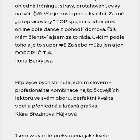
ohledně tréningu, stravy, protahování, cviky
na tyči.. 👍💯 Vše je dostupné a kvalitní. Za mě
,, propracovaný " TOP spojení s lidmi přes
online pole dance z pohodlí domova. 🥰🤸
Mám členství a jsem za to ráda. Cvičím podle
toho a je to super ❤️💃 Za sebe můžu jen a jen
DOPORUČIT 🙏.
Ilona Berkyová
Fitplayce bych shrnula jedním slovem -
profesionalita! Kombinace nejšpičkovějších
lektorů ve svém oboru, perfektní kvalita
videí a přehledná a krásná grafika.
Klára Březinová Hájková
Jsem vždy mile překvapená, jak skvěle